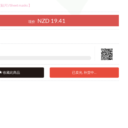
贴片)/Sheet masks 】
NZD 19.41
现价
ZD
收藏此商品
已卖光, 补货中...