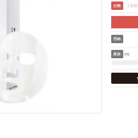
分类:
【 面膜(
RMB
N
币种:
库存:
0%