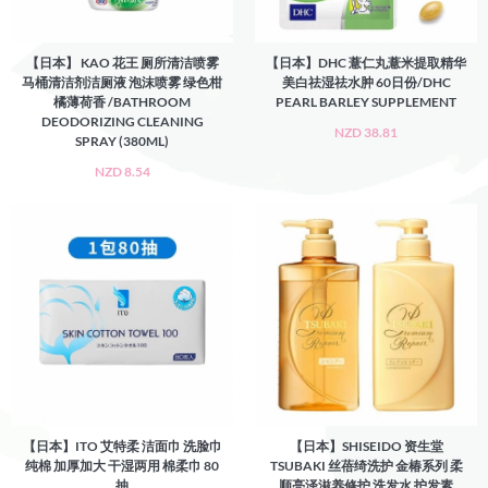
【日本】 KAO 花王 厕所清洁喷雾
【日本】DHC 薏仁丸薏米提取精华
马桶清洁剂洁厕液 泡沫喷雾 绿色柑
美白祛湿祛水肿 60日份/DHC
橘薄荷香 /BATHROOM
PEARL BARLEY SUPPLEMENT
DEODORIZING CLEANING
NZD 38.81
SPRAY (380ML)
NZD 8.54
【日本】ITO 艾特柔 洁面巾 洗脸巾
【日本】SHISEIDO 资生堂
纯棉 加厚加大 干湿两用 棉柔巾 80
TSUBAKI 丝蓓绮洗护 金椿系列 柔
抽
顺亮泽滋养修护 洗发水 护发素