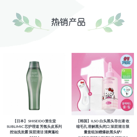
【日本】 SHISEIDO资生堂
【韩国】ILSO 白头黑头导出液 收
SUBLIMIC 芯护理道 芳氛头皮系列
缩毛孔 溶解黑头闭口 深层清洁 限
控油洗发露 深层清洁 清爽蓬松
量套组加赠爆款黑头铲/