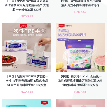
【中国】物以可/UYIKU 省力厨房
【中国】UYIKU 物以可 小白鞋清
清洁湿巾 家用厨房去油污湿巾 大包
洁膏 免洗不伤手 自带清洁海绵
装 一次性去油渍 120抽
NZD 6.52
NZD 5.43
【中国】物以可/UYIKU 多功能一
【中国】物以可/UYIKU 食品级一
次性PE手套 升级加厚 抽取式 食品
次性保鲜罩 多用途万能防尘罩 冰箱
级 家用厨房料理手套 100枚/盒
食物防串味 保鲜罩 100枚/包
NZD 3.88
NZD 4.66