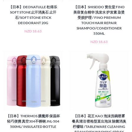
【日本】DEONATULLE 杜得乐
【日本】SHISEIDO 资生堂 FINO
SOFT STONE止汗消臭石 止汗
美容复合精华 洗发水 护发素 染烫
石/SOFT STONE STICK
受损护理 / FINO PREMIUM
DEODORANT 20G
TOUCH HAIR REPAIR
SHAMPOO/CONDITIONER
NZD 18.63
550ML
NZD 18.63
【日本】THERMOS 膳魔师 保温杯
【日本】花王 KAO 泡沫洗碗喷雾
轻巧便携 真空304不锈钢 JNL-504
餐具清洁 喷枪型直出泡沫 除菌消臭
500ML/ INSULATED BOTTLE
柠檬味 /TABLEWARE CLEANING
FOAM DISH WASHING SPRAY