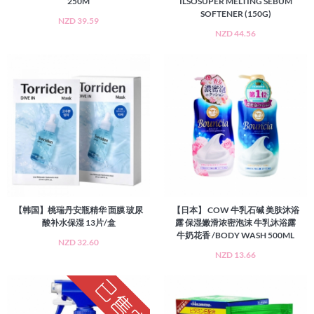
250M
ILSOSUPER MELTING SEBUM
SOFTENER (150G)
NZD 39.59
NZD 44.56
【韩国】桃瑞丹安瓶精华 面膜 玻尿
【日本】 COW 牛乳石碱 美肤沐浴
酸补水保湿 13片/盒
露 保湿嫩滑浓密泡沫 牛乳沐浴露
牛奶花香 /BODY WASH 500ML
NZD 32.60
NZD 13.66