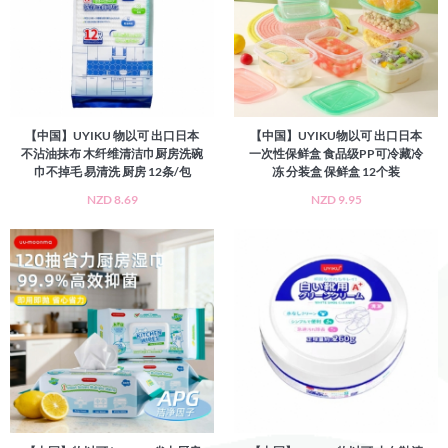
【中国】UYIKU 物以可 出口日本
【中国】UYIKU物以可 出口日本
不沾油抹布 木纤维清洁巾厨房洗碗
一次性保鲜盒 食品级PP可冷藏冷
巾不掉毛 易清洗 厨房 12条/包
冻 分装盒 保鲜盒 12个装
NZD 8.69
NZD 9.95