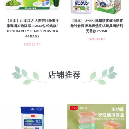
【日本】 山本汉方 大麦若叶粉青汁
【日本】UYEKI 除螨喷雾螨虫喷雾
排毒增加饱腹感 3G×44包 经典款/
除过敏源 床单床垫毛绒玩具清洁剂
100% BARLEY LEAVES POWDER
无香款 250ML
44 BAGS
NZD 19.87
NZD 21.74