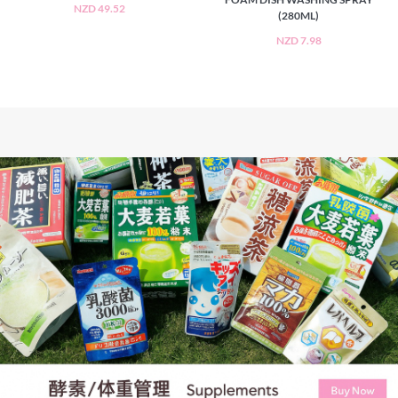
NZD 49.52
(280ML)
NZD 7.98