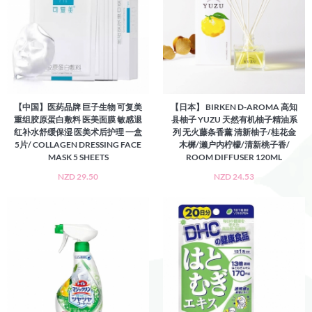
【中国】医药品牌 巨子生物 可复美
【日本】 BIRKEN D-AROMA 高知
重组胶原蛋白敷料 医美面膜 敏感退
县柚子 YUZU 天然有机柚子精油系
红补水舒缓保湿 医美术后护理 一盒
列 无火藤条香薰 清新柚子/桂花金
5片/ COLLAGEN DRESSING FACE
木樨/濑户内柠檬/清新桃子香/
MASK 5 SHEETS
ROOM DIFFUSER 120ML
NZD 29.50
NZD 24.53