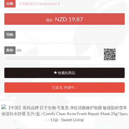
分类:
【 面膜(贴片)/Sheet masks 】
NZD 19.87
现价
RMB
NZD
币种:
库存:
0%
收藏此商品
已卖光, 补货中...