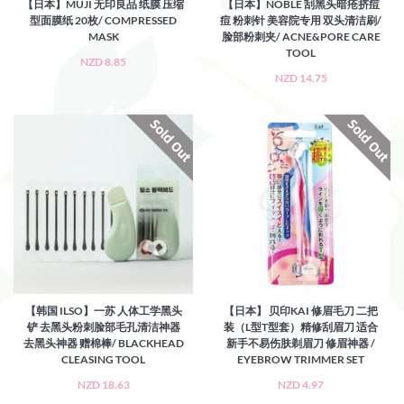
【日本】MUJI 无印良品 纸膜 压缩
【日本】NOBLE 刮黑头暗疮挤痘
型面膜纸 20枚/ COMPRESSED
痘 粉刺针 美容院专用 双头清洁刷/
MASK
脸部粉刺夹/ ACNE&PORE CARE
TOOL
NZD 8.85
NZD 14.75
【韩国 ILSO】一苏 人体工学黑头
【日本】 贝印KAI 修眉毛刀 二把
铲 去黑头粉刺脸部毛孔清洁神器
装（L型T型套）精修刮眉刀 适合
去黑头神器 赠棉棒/ BLACKHEAD
新手不易伤肤剃眉刀 修眉神器 /
CLEASING TOOL
EYEBROW TRIMMER SET
NZD 18.63
NZD 4.97