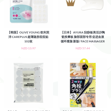
【韩国】OLIVE YOUNG 欧利芙
【日本】 AYURA 刮痧板美活沙陶
洋 CAREPLUS 超薄隐形痘痘贴
瓷按摩板 脸部面部专用 促进血液
102枚
循环瘦脸 新版/ FACE MASSAGER
NZD 13.97
NZD 57.44