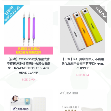
【台湾】COSMOS 双头隐藏式青
【日本】KAI 贝印 指甲刀 不锈钢
春痘棒 粉刺针 暗疮针 去黑头挤痘
防飞溅指甲钳指甲剪 平口/ NAIL
痘工具/ACNE NEEDLES BLACK
CLIPPER
HEAD CLAMP
NZD 8.54
NZD 5.90