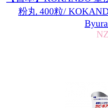
粉丸 400粒/ KOKANDO C
Byura
NZ