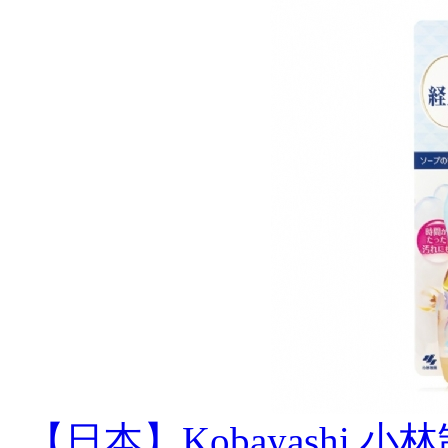
【日本】Kobayashi