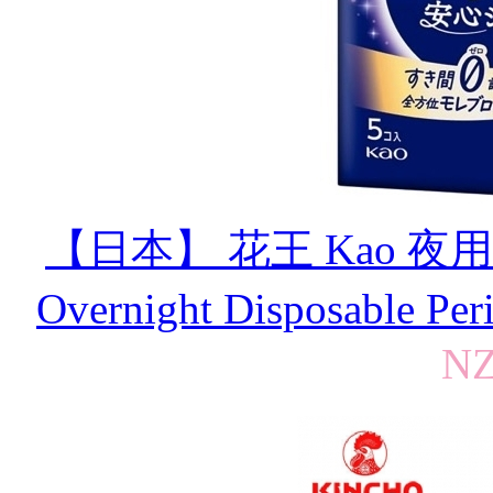
【日本】 花王 Kao 夜
Overnight Disposable P
NZ